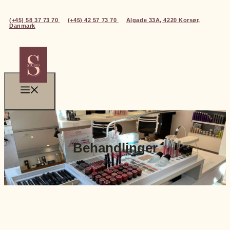
(+45) 58 37 73 70
(+45) 42 57 73 70
Algade 33A, 4220 Korsør,
Danmark
Behandlinger