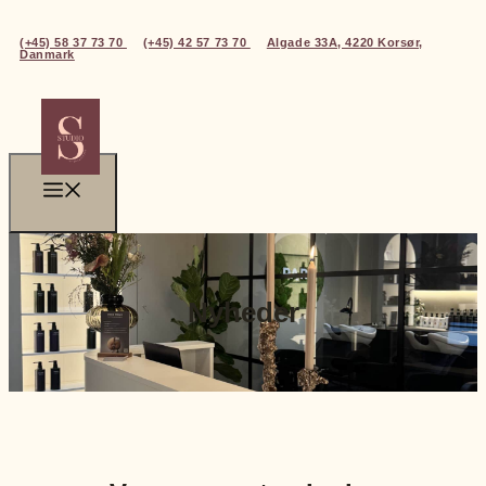
(+45) 58 37 73 70
(+45) 42 57 73 70
Algade 33A, 4220 Korsør,
Danmark
Nyheder