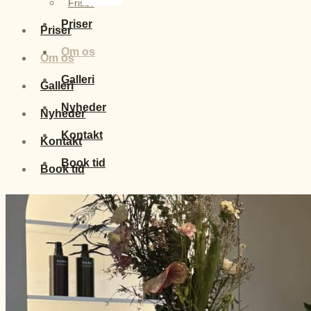
Frisør
Priser
Priser
Om os
Om os
Galleri
Galleri
Nyheder
Nyheder
Kontakt
Kontakt
Book tid
Book tid