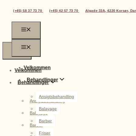
(+45) 58 37 73 70
(+45) 42 57 73 70
Algade 33A, 4220 Korsør, D
Velkommen
Velkommen
Behandlinger
Behandlinger
Ansigtsbehandling
Ansigtsbehandling
Balayage
Balayage
Barber
Barber
Frisør