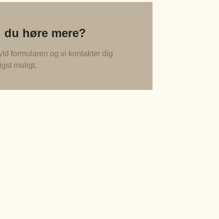
l du høre mere?
ld formularen og vi kontakter dig
igst muligt.