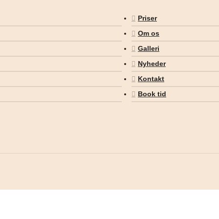
Priser
Om os
Galleri
Nyheder
Kontakt
Book tid